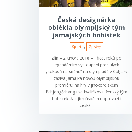
Česká designérka
oblékla olympijský tým
jamajských bobistek
,
Sport
Zprávy
Zlín – 2. února 2018 – Třicet roků po
legendárním vystoupení proslulých
„kokosů na sněhu“ na olympiádě v Calgary
zažívá Jamajka novou olympijskou
premiéru: na hry v jihokorejském
Pchjongčchangu se kvalifikoval ženský tým
bobistek. A jejich úspěch doprovází i
česká...