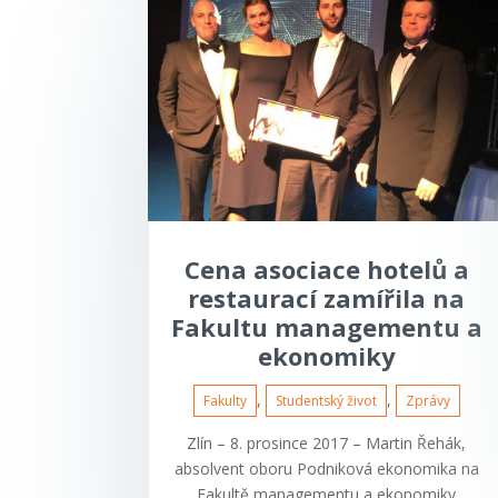
Cena asociace hotelů a
restaurací zamířila na
Fakultu managementu a
ekonomiky
,
,
Fakulty
Studentský život
Zprávy
Zlín – 8. prosince 2017 – Martin Řehák,
absolvent oboru Podniková ekonomika na
Fakultě managementu a ekonomiky