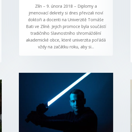
Zlín – 9. února 2018 – Diplomy a
jmenovací dekrety si dnes převzali noví
doktoři a docenti na Univerzitě Tomáše
Bati ve Zlíně. Jejich promoce byla součástí
tradičního Slavnostního shromáždění
akademické obce, které univerzita pořádá
vždy na začátku roku, aby si...