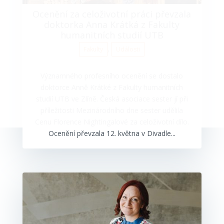
Ocenění za celoživotní práci převzala
doktorka Anna Krátká z Fakulty
humanitních studií UTB
,
Fakulty
Události
Významného profesního ocenění se dostalo
doktorce Anně Krátké z Fakulty humanitních
studií UTB ve Zlíně. Česká asociace sester jí při
příležitosti Mezinárodního dne sester udělila
Cenu Florence Nightingalové za celoživotní dílo.
Ocenění převzala 12. května v Divadle...