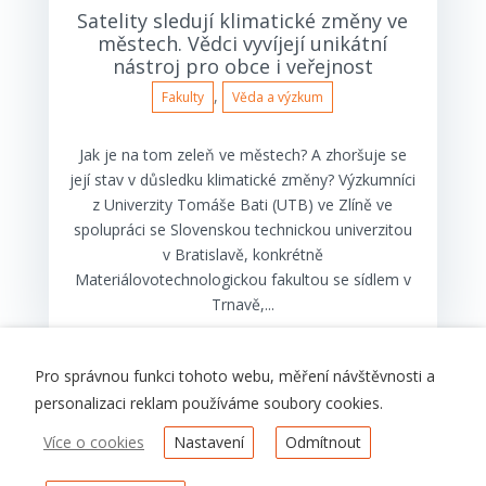
Satelity sledují klimatické změny ve
městech. Vědci vyvíjejí unikátní
nástroj pro obce i veřejnost
,
Fakulty
Věda a výzkum
Jak je na tom zeleň ve městech? A zhoršuje se
její stav v důsledku klimatické změny? Výzkumníci
z Univerzity Tomáše Bati (UTB) ve Zlíně ve
spolupráci se Slovenskou technickou univerzitou
v Bratislavě, konkrétně
Materiálovotechnologickou fakultou se sídlem v
Trnavě,...
Pro správnou funkci tohoto webu, měření návštěvnosti a
personalizaci reklam používáme soubory cookies.
1. stránka z celkem 53
1
2
3
4
5
...
Více o cookies
Nastavení
Odmítnout
10
20
30
...
»
Poslední »