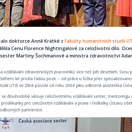
alo doktorce Anně Krátké z
Fakulty humanitních studií UT
ělila Cenu Florence Nightingalové za celoživotní dílo. Oce
e sester Martiny Šochmanové a ministra zdravotnictví Ada
í a vzdělávání zdravotnických pracovníků více než pět desetiletí. Svou
během let prošla řadou pozic – od práce u lůžka přes specializovano
tudií UTB ve Zlíně působí od roku 2004 jako odborná asistentka Ústa
se dlouhodobě věnuje celoživotnímu vzdělávání sester, mentoringu a 
i proděkanky pro celoživotní vzdělávání a praxe i ředitelky Ústavu oše
 odborných partnerství.