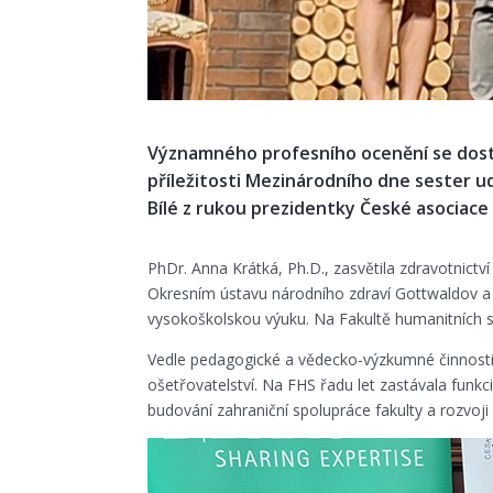
Významného profesního ocenění se dost
příležitosti Mezinárodního dne sester ud
Bílé z rukou prezidentky České asociac
PhDr. Anna Krátká, Ph.D., zasvětila zdravotnictv
Okresním ústavu národního zdraví Gottwaldov a 
vysokoškolskou výuku. Na Fakultě humanitních s
Vedle pedagogické a vědecko-výzkumné činnosti 
ošetřovatelství. Na FHS řadu let zastávala funkc
budování zahraniční spolupráce fakulty a rozvoji