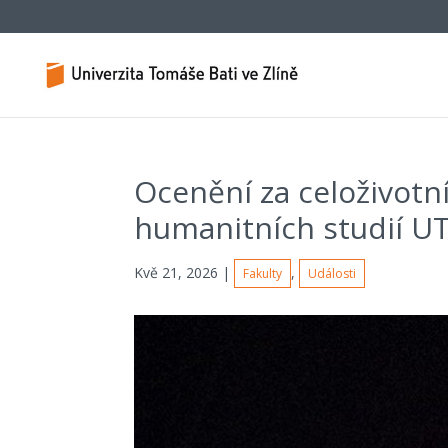
Ocenění za celoživotní
humanitních studií U
Kvě 21, 2026
|
,
Fakulty
Události