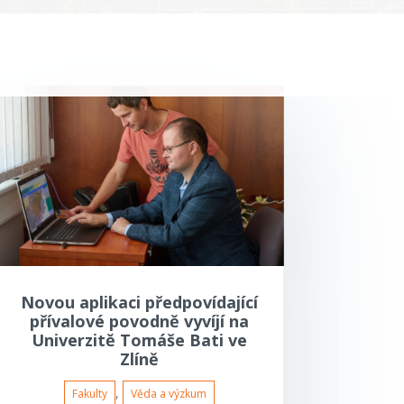
Novou aplikaci předpovídající
přívalové povodně vyvíjí na
Univerzitě Tomáše Bati ve
Zlíně
,
Fakulty
Věda a výzkum