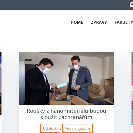
HOME
ZPRÁVY
FAKULTY
Roušky z nanomateriálu budou
sloužit záchranářům
,
Události
Věda a výzkum