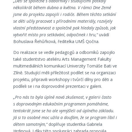
„Děti se společně s odborníky i studujícími potkaly
několikrát během dubna a května. V rámci Dne Země
jsme do projektu zapojili i rodiče. Během těchto setkání
se děti učily pracovat s přírodními materiály, rozvíjely
vlastní představivost a společně pak hledaly způsob, jak
vytvořit místo pro setkávání, odpočinek i hru,“
uvádí
Bohuslava Řehůřková, ředitelka UMŠ Qočna.
Do realizace se vedle pedagogů a odborníků zapojilo
také studentstvo ateliéru Arts Management Fakulty
multimediálních komunikací Univerzity Tomáše Bati ve
Zlíně. Studující měli příležitost podílet se na organizaci
projektu, připravili workshopy i tvůrčí dílny pro děti a
podíleli se i na doprovodné prezentaci v galerii.
„Pro nás to byla úplně nová zkušenost, v galerii často
s doprovodným edukačním programem pomáháme,
tentokrát jsme se ho ale vymýšleli od úplného základu.
Já si to osobně moc užila a doufám, že se program líbil i
dětem samotným,“
doplňuje studentka Gabriela
Hrdinová. I díky této spolupráci zahrada propojila