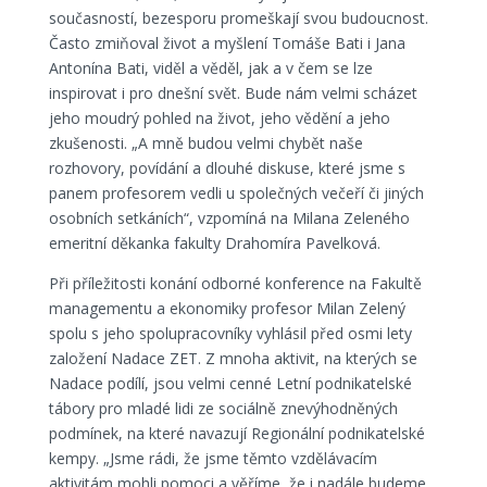
současností, bezesporu promeškají svou budoucnost.
Často zmiňoval život a myšlení Tomáše Bati i Jana
Antonína Bati, viděl a věděl, jak a v čem se lze
inspirovat i pro dnešní svět. Bude nám velmi scházet
jeho moudrý pohled na život, jeho vědění a jeho
zkušenosti. „A mně budou velmi chybět naše
rozhovory, povídání a dlouhé diskuse, které jsme s
panem profesorem vedli u společných večeří či jiných
osobních setkáních“, vzpomíná na Milana Zeleného
emeritní děkanka fakulty Drahomíra Pavelková.
Při příležitosti konání odborné konference na Fakultě
managementu a ekonomiky profesor Milan Zelený
spolu s jeho spolupracovníky vyhlásil před osmi lety
založení Nadace ZET. Z mnoha aktivit, na kterých se
Nadace podílí, jsou velmi cenné Letní podnikatelské
tábory pro mladé lidi ze sociálně znevýhodněných
podmínek, na které navazují Regionální podnikatelské
kempy. „Jsme rádi, že jsme těmto vzdělávacím
aktivitám mohli pomoci a věříme, že i nadále budeme