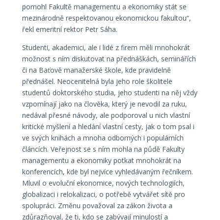
pomohl Fakultě managementu a ekonomiky stát se
mezinárodně respektovanou ekonomickou fakultou“,
řekl emeritní rektor Petr Sáha.
Studenti, akademici, ale i lidé z firem měli mnohokrát
možnost s ním diskutovat na přednáškách, seminářích
či na Baťově manažerské škole, kde pravidelně
přednášel. Neocenitelná byla jeho role školitele
studentů doktorského studia, jeho studenti na něj vždy
vzpomínají jako na člověka, který je nevodil za ruku,
nedával přesné návody, ale podporoval u nich vlastní
kritické myšlení a hledání vlastní cesty, jak o tom psal i
ve svých knihách a mnoha odborných i populárních
článcích. Veřejnost se s ním mohla na půdě Fakulty
managementu a ekonomiky potkat mnohokrát na
konferencích, kde byl nejvíce vyhledávaným řečníkem.
Mluvil o evoluční ekonomice, nových technologiích,
globalizaci i relokalizaci, o potřebě vytvářet sítě pro
spolupráci. Změnu považoval za zákon života a
zdůrazňoval, že ti, kdo se zabývají minulostí a