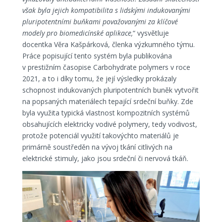
však byla jejich kompatibilita s lidskými indukovanými
pluripotentními buňkami považovanými za klíčové
modely pro biomedicínské aplikace,
“ vysvětluje
docentka Věra Kašpárková, členka výzkumného týmu.
Práce popisující tento systém byla publikována
v prestižním časopise Carbohydrate polymers v roce
2021, a to i díky tomu, že její výsledky prokázaly
schopnost indukovaných pluripotentních buněk vytvořit
na popsaných materiálech tepající srdeční buňky. Zde
byla využita typická vlastnost kompozitních systémů
obsahujících elektricky vodivé polymery, tedy vodivost,
protože potenciál využití takovýchto materiálů je
primárně soustředěn na vývoj tkání citlivých na
elektrické stimuly, jako jsou srdeční či nervová tkáň.