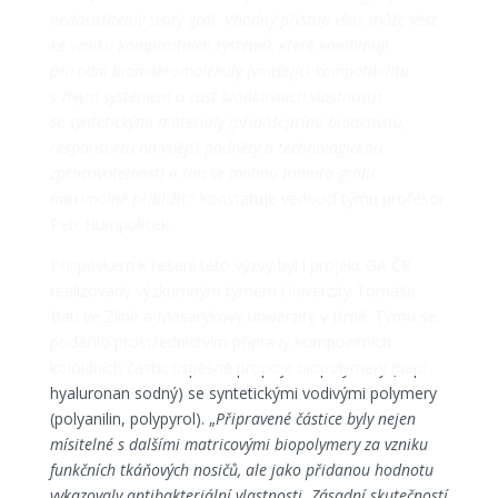
nedosažitelný svatý grál. Vhodný přístup však může vést
ke vzniku kompozitních systémů, které kombinují
přírodní biomakromolekuly (vnášející kompatibilitu
s živým systémem a část bioaktivních vlastností)
se syntetickými materiály (přinášejícími bioaktivitu,
responsivitu na vnější podněty a technologickou
zpracovatelnost) a tím se mohou tomuto grálu
maximálně přiblížit,
“ konstatuje vedoucí týmu profesor
Petr Humpolíček.
Příspěvkem k řešení této výzvy byl i projekt GA ČR
realizovaný výzkumným týmem Univerzity Tomáše
Bati ve Zlíně a Masarykovy univerzity v Brně. Týmu se
podařilo prostřednictvím přípravy kompozitních
koloidních částic úspěšně propojit biopolymery (např.
hyaluronan sodný) se syntetickými vodivými polymery
(polyanilin, polypyrol). „
Připravené částice byly nejen
mísitelné s dalšími matricovými biopolymery za vzniku
funkčních tkáňových nosičů, ale jako přidanou hodnotu
vykazovaly antibakteriální vlastnosti. Zásadní skutečností