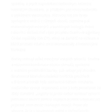
systémy a jejich napodobení technickým řešením
vyvinutým člověkem, je příslibem pro vývoj materiálů
s unikátními vlastnostmi. Klíčovou roli zde hraje
spolupráce vědců z různých oborů, zejména pak
materiálových inženýrů a buněčných biologů. Právě
takovéto složení měl i tým projektu Grantové agentury
České republiky (GA ČR), který se zaměřil na výzkum a
bližší poznání vztahů mezi biomateriály a kmenovými
buňkami.
Buňky vnímají velké množství vnějších stimulů. Souhra
a vzájemná kombinace těchto stimulů, společně
s vnitřním prostředím buňky, pak určuje její chování.
Součinnost biomakromolekul tvořících prostředí
v tkáních a buněk byla nastavena během dlouhého
evolučního vývoje organismů a lze ji tedy považovat za
zlatý standard. „
Logicky se proto nabízí možnost vytvořit
potřebnou souhru pomocí stejných biomakromolekul při
přípravě ‚man-made‘ tkáňových nosičů. Praxe ale
ukazuje, že se v současnosti jedná o technologicky