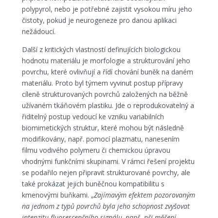
polypyrol, nebo je potřebné zajistit vysokou míru jeho
čistoty, pokud je neurogeneze pro danou aplikaci
nežádoucí.
Další z kritických vlastností definujících biologickou
hodnotu materiálu je morfologie a strukturování jeho
povrchu, které ovlivňují a řídí chování buněk na daném
materiálu. Proto byl týmem vyvinut postup přípravy
cíleně strukturovaných povrchů založených na běžně
užívaném tkáňovém plastiku. Jde o reprodukovatelný a
řiditelný postup vedoucí ke vzniku variabilních
biomimetických struktur, které mohou být následně
modifikovány, např. pomocí plazmatu, nanesením
filmu vodivého polymeru či chemickou úpravou
vhodnými funkčními skupinami. V rámci řešení projektu
se podařilo nejen připravit strukturované povrchy, ale
také prokázat jejich buněčnou kompatibilitu s
kmenovými buňkami. „
Zajímavým efektem pozorovaným
na jednom z typů povrchů byla jeho schopnost zvyšovat
intenzitu fluorescenčního signálu, např. při měření