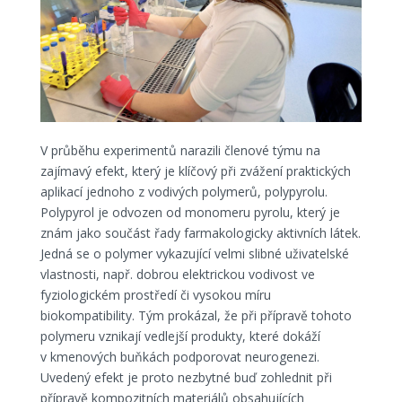
V průběhu experimentů narazili členové týmu na
zajímavý efekt, který je klíčový při zvážení praktických
aplikací jednoho z vodivých polymerů, polypyrolu.
Polypyrol je odvozen od monomeru pyrolu, který je
znám jako součást řady farmakologicky aktivních látek.
Jedná se o polymer vykazující velmi slibné uživatelské
vlastnosti, např. dobrou elektrickou vodivost ve
fyziologickém prostředí či vysokou míru
biokompatibility. Tým prokázal, že při přípravě tohoto
polymeru vznikají vedlejší produkty, které dokáží
v kmenových buňkách podporovat neurogenezi.
Uvedený efekt je proto nezbytné buď zohlednit při
přípravě kompozitních materiálů obsahujících