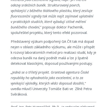
odezvy srdečních buněk. Strukturovaný povrch,
vycházející z běžného tkáňového plastiku, který zesiluje
fluorescenční signály tak může najít zajímavé uplatnění
v praktických studiích, které vyžadují citlivé měření
buněčného chování,
“ popisuje doktor Pacherník,
spoluřešitel projektu, který tento efekt pozoroval.
Představený výzkum podpořený GA ČR tak má dopad
nejen v oblasti základního výzkumu, ale může i přispět
k rozvoji laboratorních metod pro realizaci studií, kdy je
odezva buněk na daný podnět malá a lze ji špatně
detekovat klasickými, doposud používanými postupy.
„Jedná se o tříletý projekt. Grantová agentura České
republiky ho vyhodnotila jako excelentní, a to za
vynikající výsledky, kterých vědci doposud dosáhli,“
uvedla mluvčí Univerzity Tomáše Bati ve Zlíně Petra
Svěráková.
Prof. Ing. Petr Humpolíček, Ph.D., je vedoucím výzkumné