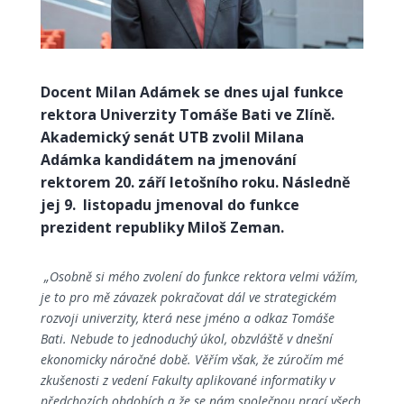
Docent Milan Adámek se dnes ujal funkce
rektora Univerzity Tomáše Bati ve Zlíně.
Akademický senát UTB zvolil Milana
Adámka kandidátem na jmenování
rektorem 20. září letošního roku. Následně
jej 9. listopadu jmenoval do funkce
prezident republiky Miloš Zeman.
„Osobně si mého zvolení do funkce rektora velmi vážím,
je to pro mě závazek pokračovat dál ve strategickém
rozvoji univerzity, která nese jméno a odkaz Tomáše
Bati. Nebude to jednoduchý úkol, obzvláště v dnešní
ekonomicky náročné době. Věřím však, že zúročím mé
zkušenosti z vedení Fakulty aplikované informatiky v
předchozích obdobích a že se nám společnou prací všech