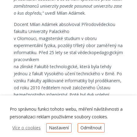
zaměstnanců univerzity povede posunout univerzitu zase
o kus dopředu,“
uvedl Milan Adámek.
Docent Milan Adámek absolvoval Přírodovědeckou
fakultu Univerzity Palackého
v Olomouci, magisterské studium v oboru
experimentální fyzika, později tříletý obor zaměřený na
informatiku. Před 25 lety se stal vědeckopedagogickým
pracovníkem
na zlínské Fakultě technologické, která byla tehdy
jednou z fakult Vysokého učení technického v Brně. Po
vzniku Fakulty aplikované informatiky byl proděkanem,
od roku 2010 ředitelem nově založeného Ústavu
bezpečnostního inženýrství. Poté byl dvě volební
období děkanem.
Pro správnou funkci tohoto webu, měření návštěvnosti a
Funkční období rektora je čtyřleté, docent Adámek
personalizaci reklam používáme soubory cookies.
tedy školu povede do prosince 2026.
Více o cookies
Nastavení
Odmítnout