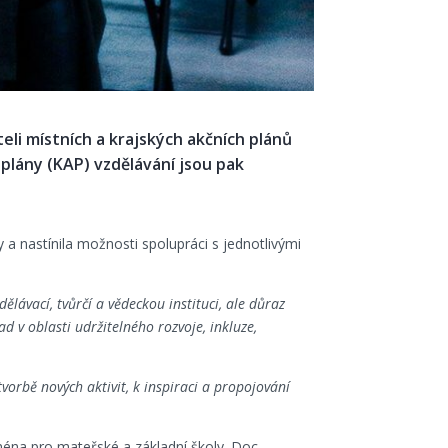
teli místních a krajských akčních plánů
 plány (KAP) vzdělávání jsou pak
my a nastínila možnosti spolupráci s jednotlivými
lávací, tvůrčí a vědeckou instituci, ale důraz
d v oblasti udržitelného rozvoje, inkluze,
orbě nových aktivit, k inspiraci a propojování
éna pro mateřské a základní školy. Doc.