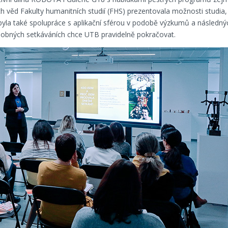
 věd Fakulty humanitních studií (FHS) prezentovala možnosti studia, 
 byla také spolupráce s aplikační sférou v podobě výzkumů a následný
dobných setkáváních chce UTB pravidelně pokračovat.