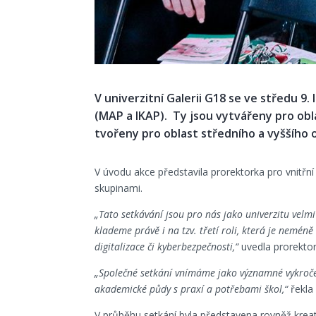
V univerzitní Galerii G18 se ve středu 9.
(MAP a IKAP). Ty jsou vytvářeny pro obl
tvořeny pro oblast středního a vyššího 
V úvodu akce představila prorektorka pro vnitřní a
skupinami.
„Tato setkávání jsou pro nás jako univerzitu velmi
klademe právě i na tzv. třetí roli, která je nemén
digitalizace či kyberbezpečnosti,“
uvedla prorektor
„Společné setkání vnímáme jako významné vykročení
akademické půdy s praxí a potřebami škol,“
řekla 
V průběhu setkání byla představena rovněž krea