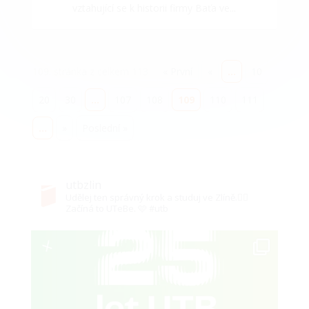
vztahující se k historii firmy Baťa ve...
109. stránka z celkem 113
« První
«
...
10
20
30
...
107
108
109
110
111
...
»
Poslední »
utbzlin
Udělej ten správný krok a studuj ve Zlíně.✌🏻
Začíná to UTeBe. 🩷 #utb